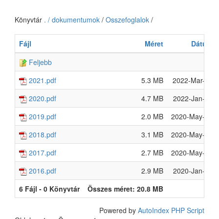
Könyvtár
. / dokumentumok
/
Osszefoglalok
/
Fájl
Méret
Dátum
Feljebb
2021.pdf
5.3 MB
2022-Mar-29
2020.pdf
4.7 MB
2022-Jan-09
2019.pdf
2.0 MB
2020-May-06
2018.pdf
3.1 MB
2020-May-06
2017.pdf
2.7 MB
2020-May-06
2016.pdf
2.9 MB
2020-Jan-26
6 Fájl - 0 Könyvtár
Összes méret: 20.8 MB
Powered by
AutoIndex PHP Script